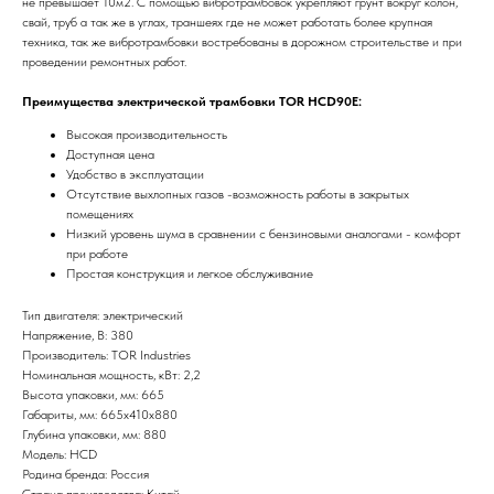
не превышает 10м2. С помощью вибротрамбовок укрепляют грунт вокруг колон,
свай, труб а так же в углах, траншеях где не может работать более крупная
техника, так же вибротрамбовки востребованы в дорожном строительстве и при
проведении ремонтных работ.
Преимущества электрической трамбовки TOR HCD90E:
Высокая производительность
Доступная цена
Удобство в эксплуатации
Отсутствие выхлопных газов -возможность работы в закрытых
помещениях
Низкий уровень шума в сравнении с бензиновыми аналогами - комфорт
при работе
Простая конструкция и легкое обслуживание
Тип двигателя: электрический
Напряжение, В: 380
Производитель: TOR Industries
Номинальная мощность, кВт: 2,2
Высота упаковки, мм: 665
Габариты, мм: 665х410х880
Глубина упаковки, мм: 880
Модель: HCD
Родина бренда: Россия
Страна производства: Китай