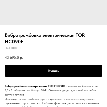
Вибротрамбовка электрическая TOR
HCD90E
SKU:
1018810
43 696,8
р.
Купить
Вибротрамбовка электрическая
TOR HCD90E
с номинальной мощностью
2,2 кВт обладает силой удара 10кН. Отлично подходит для трамбовки любых
сыпучих грунтов.
Используется для трамбовки грунта в труднодоступных местах и в условиях
ограниченного пространства. Наиболее эффективна, если площадь уплотнения