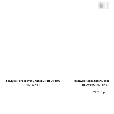
Воздухонагреватель газовый REDVERG
Воздухонагреватель электр
RD-GH51
REDVERG RD-EHS15/3
21 990
р.