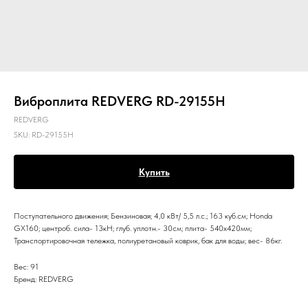
Виброплита REDVERG RD-29155H
REDVERG
SKU:
RD-29155H
Купить
Поступательного движения; Бензиновая; 4,0 кВт/ 5,5 л.с.; 163 куб.см; Honda
GX160; центроб. сила- 13кН; глуб. уплотн.- 30см; плита- 540х420мм;
Транспортировочная тележка, полиуретановый коврик, бак для воды; вес- 86кг.
Вес: 91
Бренд: REDVERG