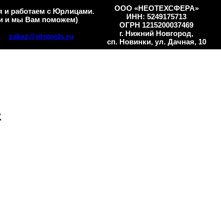
ООО «НЕОТЕХСФЕРА»
 и работаем с Юрлицами.
ИНН: 5249175713
и и мы Вам поможем)
ОГРН 1215200037469
г. Нижний Новгород,
zakaz@ntstools.ru
сп. Новинки, ул. Дачная, 10
R