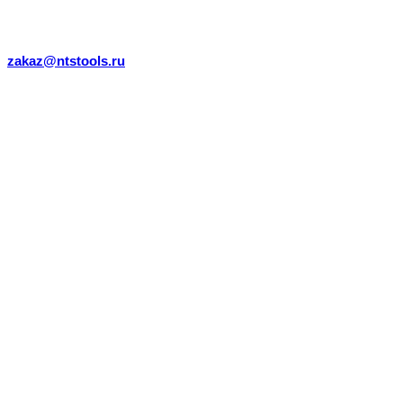
zakaz@ntstools.ru
КАТАЛОГ
ООО «НЕОТЕХСФЕРА»
ИНН: 5249175713
ОГРН 1215200037469
г. Нижний Новгород,
сп. Новинки, ул. Дачная, 10
Мы оптовая компания и работаем с Юрлицами.
Свяжитесь с нами и мы Вам поможем)