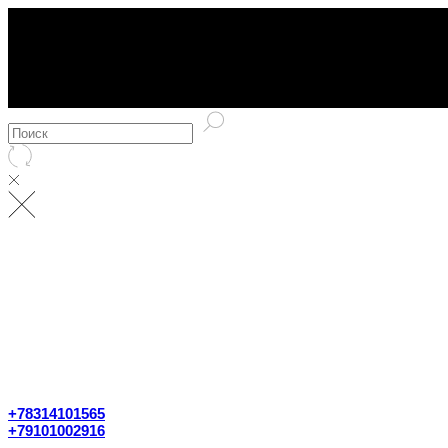
КОНТАКТЫ
ПОИСК
+78314101565
+79101002916