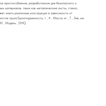
ное приспособление, разработанное для безопасного и
х материалов, таких как металлические листы, стекло,
ожет иметь различные конструкции в зависимости от
стик груза.Грузоподъемность, т , 4 , Масса, кг , 7 , Зев, мм
5000 , Модель , DHQ