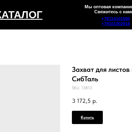
Мы оптовая компания
КАТАЛОГ
Свяжитесь с нам
+78314101565
+79101002916
Захват для листов
СибТаль
SKU:
13813
3 172,5
р.
Купить