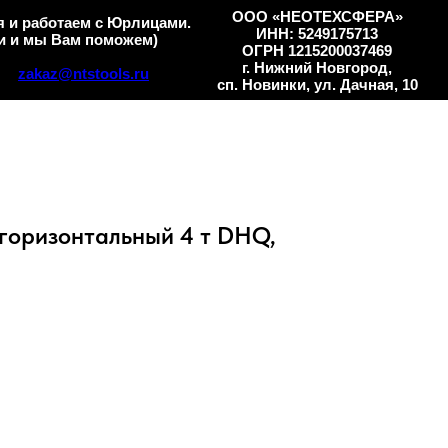
ООО «НЕОТЕХСФЕРА»
 и работаем с Юрлицами.
ИНН: 5249175713
и и мы Вам поможем)
ОГРН 1215200037469
г. Нижний Новгород,
zakaz@ntstools.ru
сп. Новинки, ул. Дачная, 10
 горизонтальный 4 т DHQ,