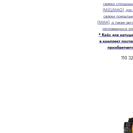
сварки сплошным
(MIG/MAG), для 
сварки покрытым
(MMA), а также арг
неплавящимся эле
* Кейс для катуш
в комплект поста
приобретает
110 3