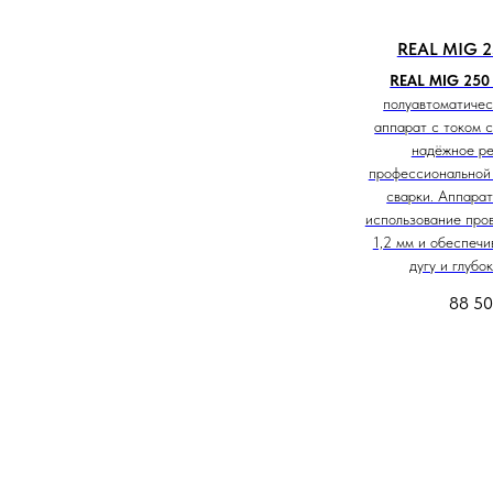
REAL MIG 2
REAL MIG 250
полуавтоматичес
аппарат с током с
надёжное ре
профессиональной
сварки. Аппарат
использование про
1,2 мм и обеспечи
дугу и глубо
88 5