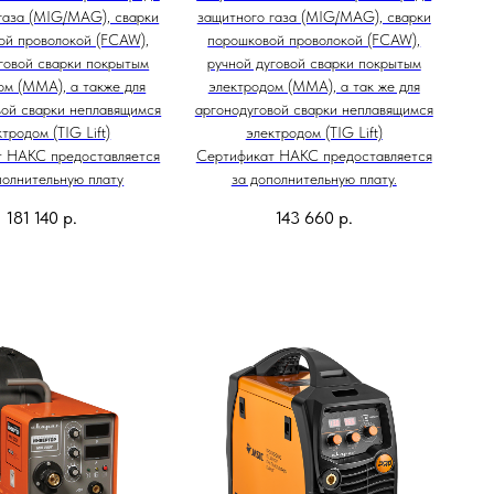
газа (MIG/MAG), сварки
защитного газа (MIG/MAG), сварки
ой проволокой (FCAW),
порошковой проволокой (FCAW),
говой сварки покрытым
ручной дуговой сварки покрытым
ом (MMA), а также для
электродом (MMA), а так же для
вой сварки неплавящимся
аргонодуговой сварки неплавящимся
тродом (TIG Lift)
электродом (TIG Lift)
т НАКС предоставляется
Сертификат НАКС предоставляется
полнительную плату
за дополнительную плату.
181 140
р.
143 660
р.