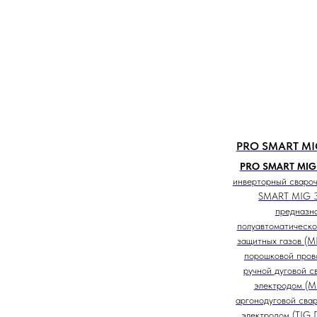
PRO SMART MIG
PRO SMART MIG 
инверторный сваро
SMART MIG 3
предназна
полуавтоматическо
защитных газов (M
порошковой пров
ручной дуговой с
электродом (М
аргонодуговой сва
электродом (TIG 