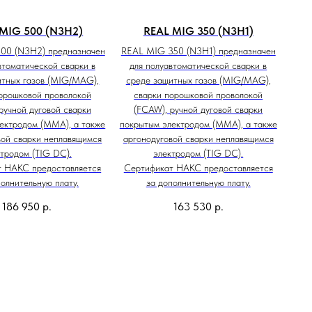
MIG 500 (N3H2)
REAL MIG 350 (N3H1)
00 (N3H2) предназначен
REAL MIG 350 (N3H1) предназначен
втоматической сварки в
для полуавтоматической сварки в
итных газов (MIG/MAG),
среде защитных газов (MIG/MAG),
орошковой проволокой
сварки порошковой проволокой
ручной дуговой сварки
(FCAW), ручной дуговой сварки
ектродом (ММА), а также
покрытым электродом (ММА), а также
вой сварки неплавящимся
аргонодуговой сварки неплавящимся
тродом (TIG DC).
электродом (TIG DC).
т НАКС предоставляется
Сертификат НАКС предоставляется
полнительную плату.
за дополнительную плату.
186 950
р.
163 530
р.