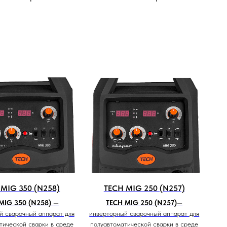
 MIG 350 (N258)
TECH MIG 250 (N257)
MIG 350 (N258)
—
TECH MIG 250 (N257)
—
й сварочный аппарат для
инверторный сварочный аппарат для
тической сварки в среде
полуавтоматической сварки в среде