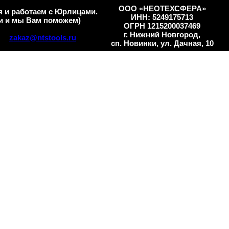
ООО «НЕОТЕХСФЕРА»
 и работаем с Юрлицами.
ИНН: 5249175713
и и мы Вам поможем)
ОГРН 1215200037469
г. Нижний Новгород,
zakaz@ntstools.ru
сп. Новинки, ул. Дачная, 10