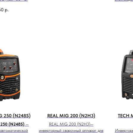
50
р.
 250 (N248S)
REAL MIG 200 (N2H3)
TECH 
250 (N248S)
—
REAL MIG 200 (N2H3)—
уавтоматической
инверторный сварочный аппарат для
Инвертор