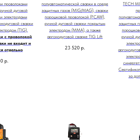
и проволоками
полуавтоматической сварки в среде
TECH MIG
ручной дуговой
защитных газов (MIG/MAG), сварки
пр
и электродами
порошковой проволокой (FCAW),
полуавтома
онодуговой сварки
ручной дуговой сварки покрытым
защитных г
ктродом (TIG).
электродом (ММА), а также
порошков
ки с проволокой
аргонодуговой сварке TIG Lift
ручной ду
вки не входит и
электр
23 520
р.
ся отдельно
аргонодуго
электро
20
р.
синергет
Сертифика
за до