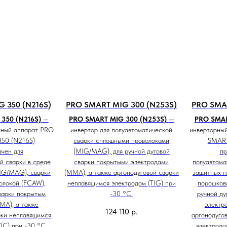
 350 (N216S)
PRO SMART MIG 300 (N253S)
PRO SMAR
350 (N216S)
—
PRO SMART MIG 300 (N253S)
—
PRO SMAR
чный аппарат PRO
инвертор для полуавтоматической
инверторны
50 (N216S)
сварки сплошными проволоками
SMART
чен для
(MIG/MAG), для ручной дуговой
пр
й сварки в среде
сварки покрытыми электродами
полуавтома
IG/MAG), сварки
(MMA), а также аргонодуговой сварки
защитных г
олокой (FCAW),
неплавящимся электродом (TIG) при
порошков
варки покрытым
-30 °C.
ручной ду
МА), а также
электр
124 110
р.
рки неплавящимся
аргонодуго
DC) при -30 °C.
электродо