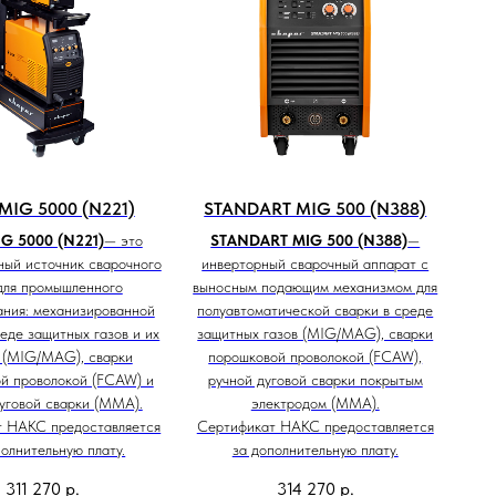
MIG 5000 (N221)
STANDART MIG 500 (N388)
G 5000 (N221)
— это
STANDART MIG 500 (N388)
—
ный источник сварочного
инверторный сварочный аппарат с
для промышленного
выносным подающим механизмом для
ания: механизированной
полуавтоматической сварки в среде
реде защитных газов и их
защитных газов (MIG/MAG), сварки
 (MIG/MAG), сварки
порошковой проволокой (FCAW),
й проволокой (FCAW) и
ручной дуговой сварки покрытым
уговой сварки (MMA).
электродом (ММА).
т НАКС предоставляется
Сертификат НАКС предоставляется
полнительную плату.
за дополнительную плату.
311 270
р.
314 270
р.