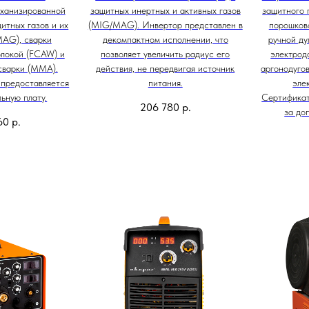
еханизированной
защитных инертных и активных газов
защитного 
итных газов и их
(MIG/MAG). Инвертор представлен в
порошков
MAG), сварки
декомпактном исполнении, что
ручной ду
локой (FCAW) и
позволяет увеличить радиус его
электрод
сварки (MMA).
действия, не передвигая источник
аргонодуго
предоставляется
питания.
элек
ьную плату.
Сертифика
206 780
р.
за до
60
р.