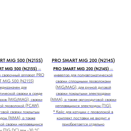
T MIG 500 (N215S)
PRO SMART MIG 200 (N214S)
T MIG 500 (N215S)
—
PRO SMART MIG 200 (N214S)
—
й сварочный аппарат PRO
инвертор для полуавтоматической
 MIG 500 (N215S)
сварки сплошными проволоками
едназначен для
(MIG/MAG), для ручной дуговой
тической сварки в среде
сварки покрытыми электродами
азов (MIG/MAG), сварки
(MMA), а также аргонодуговой сварки
ой проволокой (FCAW),
неплавящимся электродом (TIG).
говой сварки покрытым
* Кейс для катушки с проволокой в
одом (ММА), а также
комплект поставки не входит и
вой сварки неплавящимся
приобретается отдельно
м (TIG DC) при -30 °C.