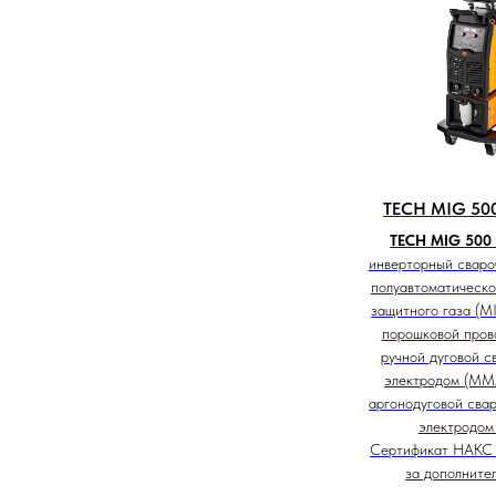
TECH MIG 500
TECH MIG 500 
инверторный сваро
полуавтоматическо
защитного газа (M
порошковой пров
ручной дуговой с
электродом (MMA
аргонодуговой сва
электродом (
Сертификат НАКС 
за дополнител