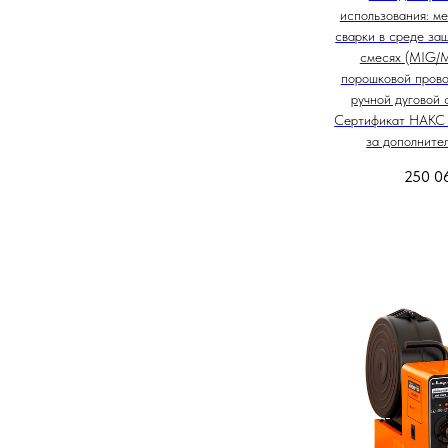
использования: м
сварки в среде защ
смесях (MIG/
порошковой прово
ручной дуговой 
Сертификат НАКС 
за дополнител
250 0