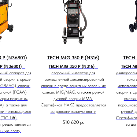
 P (N36801)
TECH MIG 350 P (N316)
TECH 
P (N36801)
—
TECH MIG 350 P (N316)—
TECH MI
чный аппарат для
cварочный инвертор для
универсаль
й сварки в среде
промышленной механизированной
тока 
IG/MAG), сварки
сварки в среде защитных газов и их
использов
олокой (FCAW),
смесях MIG/MAG, а также ручной
сварки в с
варки покрытым
дуговой сварки MMA.
смесях
), а также для
Сертификат НАКС предоставляется
порошково
рки неплавящимся
за дополнительную плату.
ручной д
TIG Lift).
Сертифика
510 620
р.
предоставляется
за до
ьную плату.