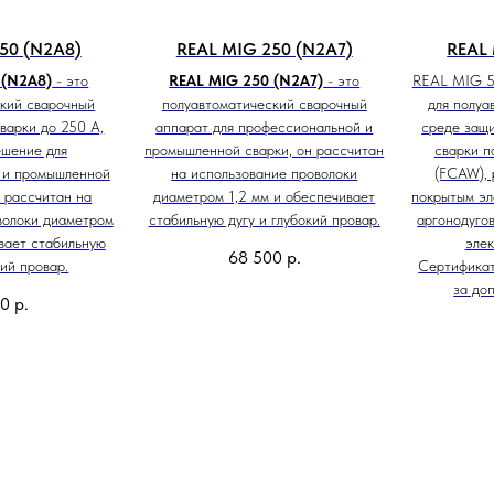
50 (N2A8)
REAL MIG 250 (N2A7)
REAL 
 (N2A8)
- это
REAL MIG 250 (N2A7)
- это
REAL MIG 5
кий сварочный
полуавтоматический сварочный
для полуа
варки до 250 А,
аппарат для профессиональной и
среде защ
шение для
промышленной сварки, он рассчитан
сварки п
 и промышленной
на использование проволоки
(FCAW), 
 рассчитан на
диаметром 1,2 мм и обеспечивает
покрытым эл
волоки диаметром
стабильную дугу и глубокий провар.
аргонодуго
вает стабильную
элек
68 500
р.
кий провар.
Сертифика
за до
00
р.