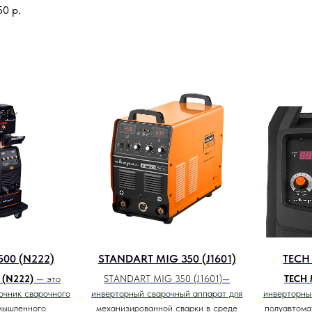
50
р.
500 (N222)
STANDART MIG 350 (J1601)
TECH
 (N222)
— это
STANDART MIG 350 (J1601)—
TECH 
очник сварочного
инверторный сварочный аппарат для
инверторны
мышленного
механизированной сварки в среде
полуавтома