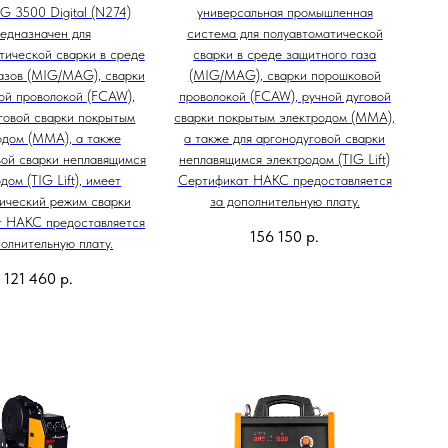
 3500 Digital (N274)
универсальная промышленная
едназначен для
система для полуавтоматической
тической сварки в среде
сварки в среде защитного газа
азов (MIG/MAG), сварки
(MIG/MAG), сварки порошковой
ой проволокой (FCAW),
проволокой (FCAW), ручной дуговой
говой сварки покрытым
сварки покрытым электродом (MMA),
одом (ММА), а также
а также для аргонодуговой сварки
вой сварки неплавящимся
неплавящимся электродом (TIG Lift)
дом (TIG Lift), имеет
Сертификат НАКС предоставляется
ический режим сварки
за дополнительную плату.
т НАКС предоставляется
156 150
р.
полнительную плату.
121 460
р.