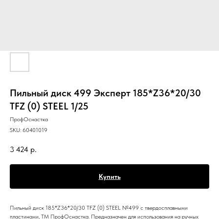
Пильный диск 499 Эксперт 185*Z36*20/30
TFZ (0) STEEL 1/25
ПрофОснастка
SKU:
60401019
3 424
р.
Купить
Пильный диск 185*Z36*20/30 TFZ (0) STEEL №499 с твердосплавными
пластинами, ТМ ПрофОснастка. Предназначен для использования на ручных