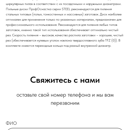
циркулярных пилах в соответствии с их посадочными и наружными диаметрами.
Пильные диски ПрофОснастка серии STEEL рекомендуются для пиления
стальных типовых (полых, тонкостенных и массивных) заготовок. Диск наиболее
оптимален для применения только по указанным материалам, предназначен для
профессионального использования. Рекомендуются для пиления любых типов
заготовок, именно такой тип использования обеспечивает оптимально чистый
рез. Скорость пиления – высокая, качество распила заготовки – хорошее, чистый
рез (обеспечивается нулевым уголом наклона твердосплавного зуба TFZ (0)). В
комплекте имеются переходные кольца под разный внутренний диаметр.
Свяжитесь с нами
оставьте свой номер телефона и мы вам
перезвоним
ФИО