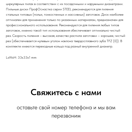
циркулярных пилах в соответствии с их посадочными и наружными диаметрами.
Пильные диски ПрофОснастка серии STEEL рекомендуются для пиления
стальных типовых (полых, тонкостенных и массивных) заготовок. Диск наиболее
оптимален для применения только по указанным материалам, предназначен для
профессионального использования. Рекомендуются для пиления любых типов
заготовок, именно такой тип использования обеспечивает оптимально чистый
рез. Скорость пиления – высокая, качество распила заготовки – хорошее, чистый
рез (обеспечивается нулевым уголом наклона твердосплавного зуба TFZ (0)). В
комплекте имеются переходные кольца под разный внутренний диаметр.
LxWxH: 33x33x1 mm
Свяжитесь с нами
оставьте свой номер телефона и мы вам
перезвоним