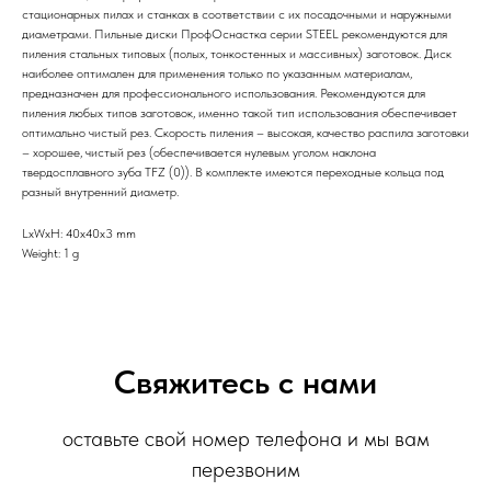
стационарных пилах и станках в соответствии с их посадочными и наружными
диаметрами. Пильные диски ПрофОснастка серии STEEL рекомендуются для
пиления стальных типовых (полых, тонкостенных и массивных) заготовок. Диск
наиболее оптимален для применения только по указанным материалам,
предназначен для профессионального использования. Рекомендуются для
пиления любых типов заготовок, именно такой тип использования обеспечивает
оптимально чистый рез. Скорость пиления – высокая, качество распила заготовки
– хорошее, чистый рез (обеспечивается нулевым уголом наклона
твердосплавного зуба TFZ (0)). В комплекте имеются переходные кольца под
разный внутренний диаметр.
LxWxH: 40x40x3 mm
Weight: 1 g
Свяжитесь с нами
оставьте свой номер телефона и мы вам
перезвоним