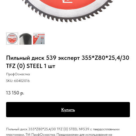
Пильный диск 539 эксперт 355*Z80*25,4/30
TFZ (0) STEEL 1 шт
ПрофОснастка
SKU:
60402016
13 150
р.
Купить
Пильный диск 355*Z80*25,4/30 TFZ (0) STEEL №539 с твердосплавными
пластинами, ТМ ПрофОснастка. Предназначен для использования на