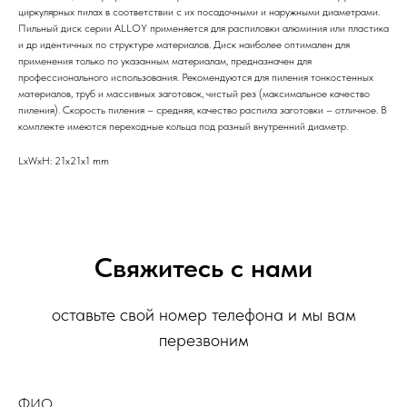
циркулярных пилах в соответствии с их посадочными и наружными диаметрами.
Пильный диск серии ALLOY применяется для распиловки алюминия или пластика
и др идентичных по структуре материалов. Диск наиболее оптимален для
применения только по указанным материалам, предназначен для
профессионального использования. Рекомендуются для пиления тонкостенных
материалов, труб и массивных заготовок, чистый рез (максимальное качество
пиления). Скорость пиления – средняя, качество распила заготовки – отличное. В
комплекте имеются переходные кольца под разный внутренний диаметр.
LxWxH: 21x21x1 mm
Свяжитесь с нами
оставьте свой номер телефона и мы вам
перезвоним
ФИО