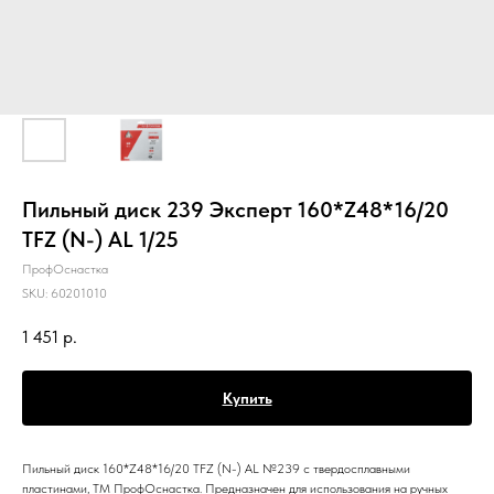
Пильный диск 239 Эксперт 160*Z48*16/20
TFZ (N-) AL 1/25
ПрофОснастка
SKU:
60201010
1 451
р.
Купить
Пильный диск 160*Z48*16/20 TFZ (N-) AL №239 с твердосплавными
пластинами, ТМ ПрофОснастка. Предназначен для использования на ручных