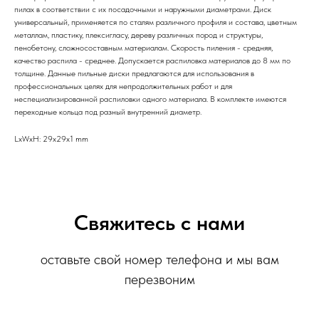
пилах в соответствии с их посадочными и наружными диаметрами. Диск
универсальный, применяется по сталям различного профиля и состава, цветным
металлам, пластику, плексигласу, дереву различных пород и структуры,
пенобетону, сложносоставным материалам. Скорость пиления - средняя,
качество распила - среднее. Допускается распиловка материалов до 8 мм по
толщине. Данные пильные диски предлагаются для использования в
профессиональных целях для непродолжительных работ и для
неспециализированной распиловки одного материала. В комплекте имеются
переходные кольца под разный внутренний диаметр.
LxWxH: 29x29x1 mm
Свяжитесь с нами
оставьте свой номер телефона и мы вам
перезвоним