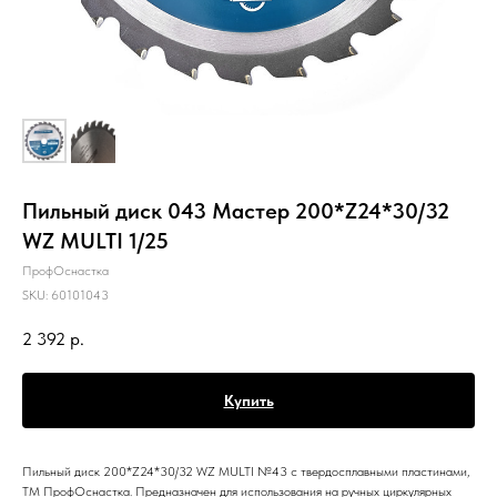
Пильный диск 043 Мастер 200*Z24*30/32
WZ MULTI 1/25
ПрофОснастка
SKU:
60101043
2 392
р.
Купить
Пильный диск 200*Z24*30/32 WZ MULTI №43 с твердосплавными пластинами,
ТМ ПрофОснастка. Предназначен для использования на ручных циркулярных