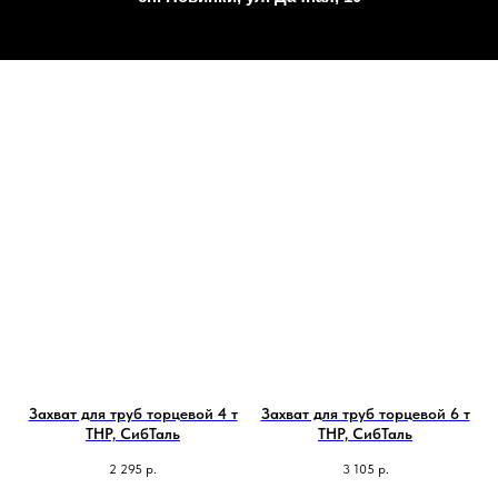
Захват для труб торцевой 4 т
Захват для труб торцевой 6 т
ТНР, СибТаль
ТНР, СибТаль
2 295
р.
3 105
р.