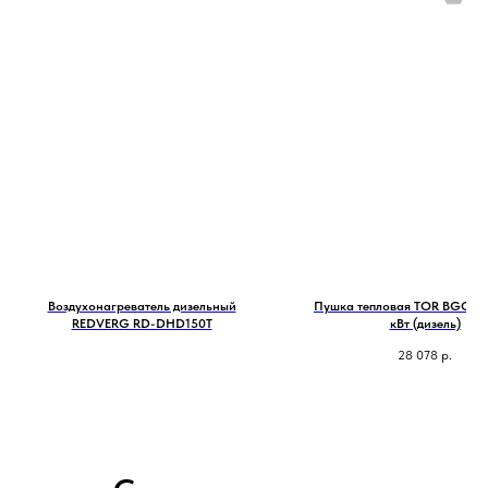
Воздухонагреватель дизельный
Пушка тепловая TOR BGO160
REDVERG RD-DHD150T
кВт (дизель)
28 078
р.