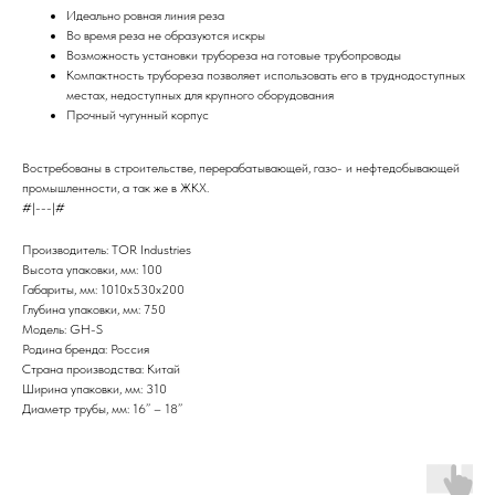
Идеально ровная линия реза
Во время реза не образуются искры
Возможность установки трубореза на готовые трубопроводы
Компактность трубореза позволяет использовать его в труднодоступных
местах, недоступных для крупного оборудования
Прочный чугунный корпус
Востребованы в строительстве, перерабатывающей, газо- и нефтедобывающей
промышленности, а так же в ЖКХ.
#|---|#
Производитель: TOR Industries
Высота упаковки, мм: 100
Габариты, мм: 1010х530х200
Глубина упаковки, мм: 750
Модель: GH-S
Родина бренда: Россия
Страна производства: Китай
Ширина упаковки, мм: 310
Диаметр трубы, мм: 16’’ – 18’’