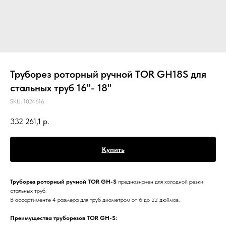
Труборез роторный ручной TOR GH18S для
стальных труб 16"- 18"
SKU:
1024616
332 261,1
р.
Купить
Труборез роторный ручной TOR GH-S
предназначен для холодной резки
стальных труб.
В ассортименте 4 размера для труб диаметром от 6 до 22 дюймов.
Преимущества труборезов TOR GH-S: