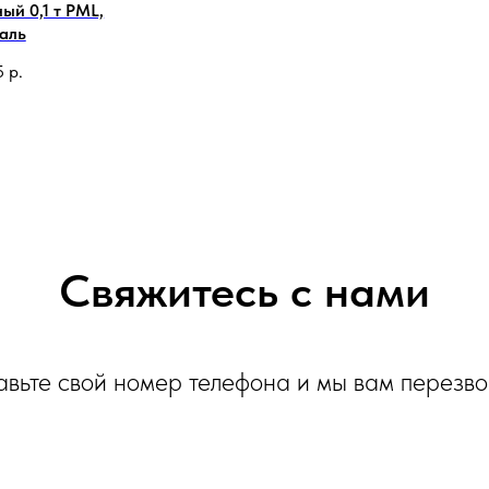
ый 0,1 т PML,
аль
5
р.
Свяжитесь с нами
авьте свой номер телефона и мы вам перезв