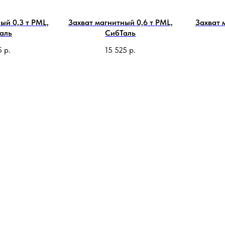
ый 0,3 т PML,
Захват магнитный 0,6 т PML,
Захват 
аль
СибТаль
5
р.
15 525
р.