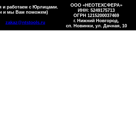
ООО «НЕОТЕХСФЕРА»
 и работаем с Юрлицами.
ИНН: 5249175713
и и мы Вам поможем)
ОГРН 1215200037469
г. Нижний Новгород,
zakaz@ntstools.ru
сп. Новинки, ул. Дачная, 10