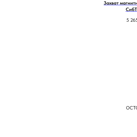
Захват магнитн
СибТ
5 26
ост