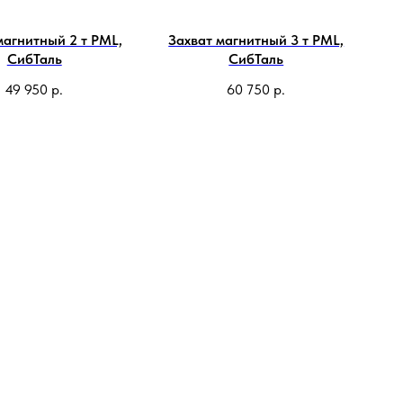
магнитный 2 т PML,
Захват магнитный 3 т PML,
СибТаль
СибТаль
49 950
р.
60 750
р.