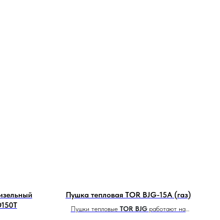
дизельный
Пушка тепловая TOR BJG-15A (газ)
150T
Пушки тепловые
TOR BJG
работают на
газовом топливе, представлены в 3