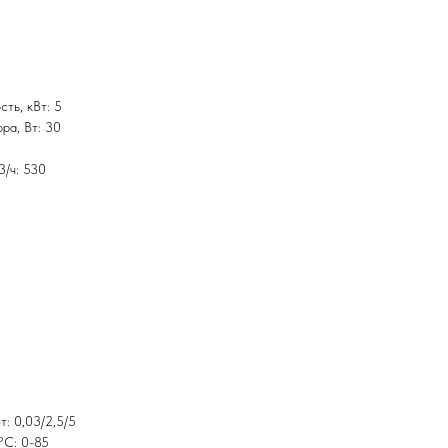
ть, кВт: 5
ра, Вт: 30
3/ч: 530
: 0,03/2,5/5
°С: 0-85