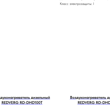
Класс электрозащиты: I
духонагреватель дизельный
Воздухонагреватель 
REDVERG RD-DHD100T
REDVERG RD-DHD