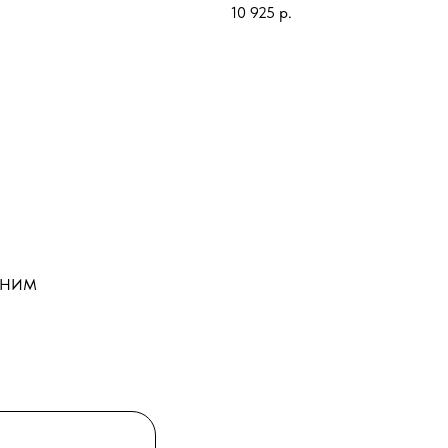
10 925
р.
вариантах мощности 15,25 и 35 кВт.
TOR BJG
это пушка с прямым нагревом
воздуха.
Используются для обогрева разных типов
помещений с хорошим уровнем вентиляции,
при монтаже натяжных потолков и в сельском
хозяйстве для обогрева теплиц, просушки
сырья.
оним