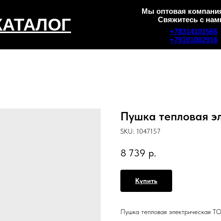
Мы оптовая компания
КАТАЛОГ
Свяжитесь с нам
+78314101565
+79101002916
Пушка тепловая э
SKU:
1047157
8 739
р.
Купить
Пушка тепловая электрическая T