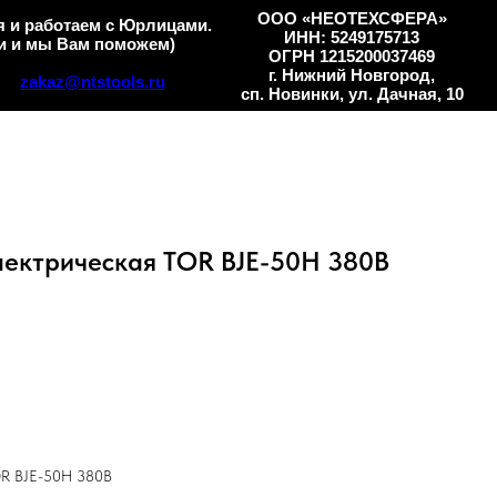
ООО «НЕОТЕХСФЕРА»
 и работаем с Юрлицами.
ИНН: 5249175713
и и мы Вам поможем)
ОГРН 1215200037469
г. Нижний Новгород,
zakaz@ntstools.ru
сп. Новинки, ул. Дачная, 10
лектрическая TOR BJE-50H 380В
OR BJE-50H 380В