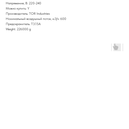
Напряжение, В: 220-240
Можно купить: Y
Производитель: TOR Industries
Номинальный воздушный поток, м3/ч: 600
Предохранитель: T3.15A
Weight: 226000 g