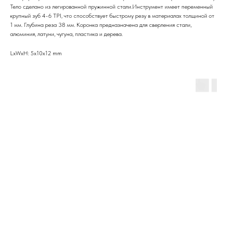
Тело сделано из легированной пружинной стали.Инструмент имеет переменный
крупный зуб 4-6 TPI, что способствует быстрому резу в материалах толщиной от
1 мм. Глубина реза 38 мм. Коронка предназначена для сверления стали,
алюминия, латуни, чугуна, пластика и дерева.
LxWxH: 5x10x12 mm