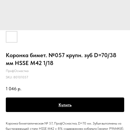
Коронка бимет. №057 крупн. зуб D=70/38
мм HSSE M42 1/18
ПрофОснастка
SKU:
80101057
1 046
р.
Купить
Коронка биметаллическая № 57, ПрофОснастка, D=70 мм. Зубья выполнены из
быстрорежущей стали HSSE M42 c 8% содержанием кобальта (аналог Р9М4К8).