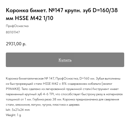
Коронка бимет. №147 крупн. зуб D=160/38
мм HSSE M42 1/10
ПрофОснастка
80101147
2931,00
р.
Купить
Коронка биметаллическая № 147, ПрофОснастка, D=160 мм. Зубья выполнены
из быстрорежущей стали HSSE M42 c 8% содержанием кобальта (аналог
Р9М4К8). Тело сделано из легированной пружинной стали.Инструмент имеет
переменный крупный зуб 4-6 TPI, что способствует быстрому резу в материалах
толщиной от 1 мм. Глубина реза 38 мм. Коронка предназначена для сверления
стали, алюминия, латуни, чугуна, пластика и дерева.
lwh: 5x21x24 mm
Weight: 1 g