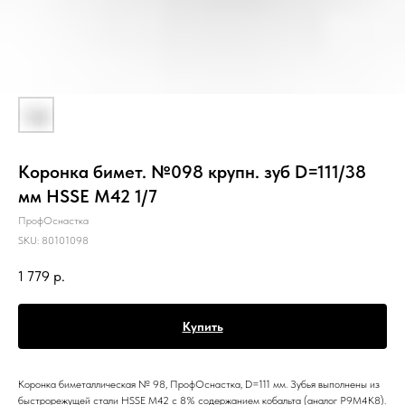
Коронка бимет. №098 крупн. зуб D=111/38
мм HSSE M42 1/7
ПрофОснастка
SKU:
80101098
1 779
р.
Купить
Коронка биметаллическая № 98, ПрофОснастка, D=111 мм. Зубья выполнены из
быстрорежущей стали HSSE M42 c 8% содержанием кобальта (аналог Р9М4К8).