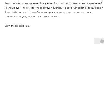
Тело сделано из легированной пружинной стали.Инструмент имеет переменный
крупный зуб 4-6 TPI, что способствует быстрому резу в материалах толщиной от
1 мм. Глубина реза 38 мм. Коронка предназначена для сверления стали,
алюминия, латуни, чугуна, пластика и дерева.
LxWxH: 5x13x15 mm