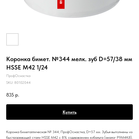
Коронка бимет. №344 мелк. зуб D=57/38 мм
HSSE M42 1/24
ПрофОснастка
SKU:
80102044
835
р.
Купить
Коронка биметаллическая № 344, ПрофОснастка, D=57 мм. Зубья выполнены из
быстрорежущей стали HSSE M42 c 8% содержанием кобальта (аналог Р9М4К8).