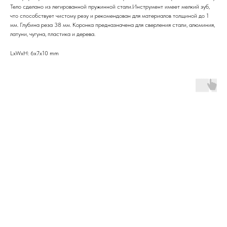
Тело сделано из легированной пружинной стали.Инструмент имеет мелкий зуб,
что способствует чистому резу и рекомендован для материалов толщиной до 1
мм. Глубина реза 38 мм. Коронка предназначена для сверления стали, алюминия,
латуни, чугуна, пластика и дерева.
LxWxH: 6x7x10 mm