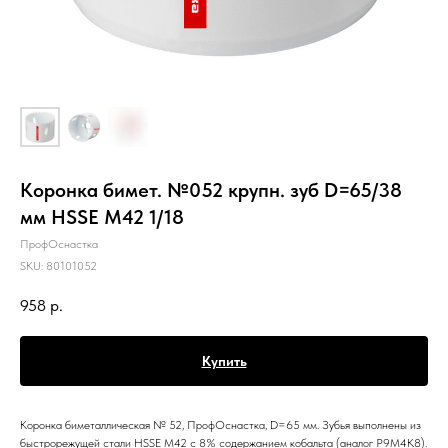
Коронка бимет. №052 крупн. зуб D=65/38
мм HSSE M42 1/18
ПрофОснастка
SKU:
80101052
958
р.
Купить
Коронка биметаллическая № 52, ПрофОснастка, D=65 мм. Зубья выполнены из
быстрорежущей стали HSSE M42 c 8% содержанием кобальта (аналог Р9М4К8).