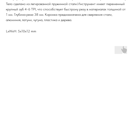
Тело сделано из легированной пружинной стали.Инструмент имеет переменный
крупный зуб 4-6 TPI, что способствует быстрому резу в материалах толщиной от
1 мм. Глубина реза 38 мм. Коронка предназначена для сверления стали,
алюминия, латуни, чугуна, пластика и дерева.
LxWxH: 5x10x12 mm