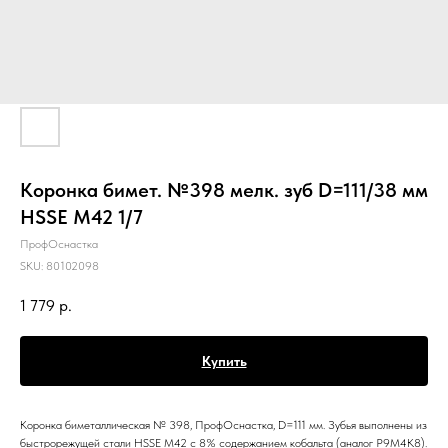
Коронка бимет. №398 мелк. зуб D=111/38 мм
HSSE M42 1/7
ПрофОснастка
SKU:
80102098
1 779
р.
Купить
Коронка биметаллическая № 398, ПрофОснастка, D=111 мм. Зубья выполнены из
быстрорежущей стали HSSE M42 c 8% содержанием кобальта (аналог Р9М4К8).