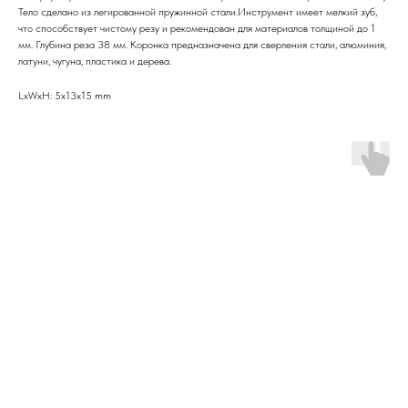
Тело сделано из легированной пружинной стали.Инструмент имеет мелкий зуб,
что способствует чистому резу и рекомендован для материалов толщиной до 1
мм. Глубина реза 38 мм. Коронка предназначена для сверления стали, алюминия,
латуни, чугуна, пластика и дерева.
LxWxH: 5x13x15 mm