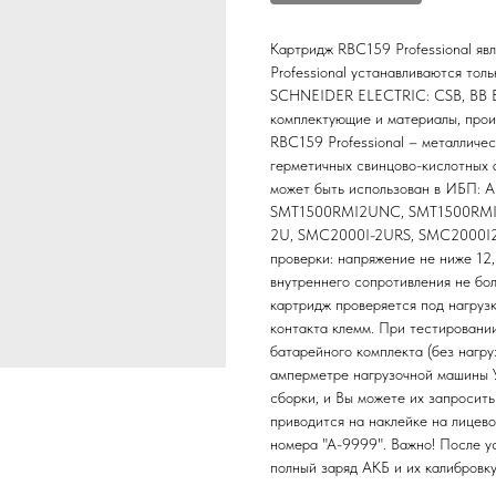
Картридж RBC159 Professional я
Professional устанавливаются тол
SCHNEIDER ELECTRIC: CSB, BB Bat
комплектующие и материалы, про
RBC159 Professional – металличе
герметичных свинцово-кислотных 
может быть использован в ИБП:
SMT1500RMI2UNC, SMT1500RMI2
2U, SMC2000I-2URS, SMC2000I2U
проверки: напряжение не ниже 12
внутреннего сопротивления не бо
картридж проверяется под нагруз
контакта клемм. При тестировани
батарейного комплекта (без нагру
амперметре нагрузочной машины У
сборки, и Вы можете их запросить
приводится на наклейке на лицев
номера "А-9999". Важно! После у
полный заряд АКБ и их калибровк