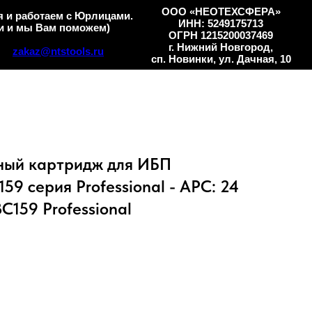
ООО «НЕОТЕХСФЕРА»
 и работаем с Юрлицами.
ИНН: 5249175713
и и мы Вам поможем)
ОГРН 1215200037469
г. Нижний Новгород,
zakaz@ntstools.ru
сп. Новинки, ул. Дачная, 10
ный картридж для ИБП
 серия Professional - APC: 24
RBC159 Professional