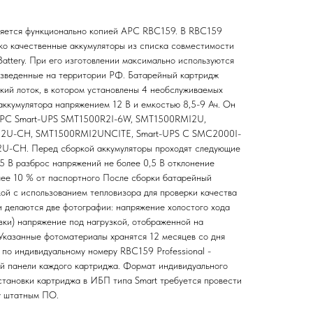
вляется функционально копией APC RBC159. В RBC159
ько качественные аккумуляторы из списка совместимости
tery. При его изготовлении максимально используются
изведенные на территории РФ. Батарейный картридж
ский лоток, в котором установлены 4 необслуживаемых
аккумулятора напряжением 12 В и емкостью 8,5-9 Ач. Он
 APC Smart-UPS SMT1500R2I-6W, SMT1500RMI2U,
U-CH, SMT1500RMI2UNCITE, Smart-UPS C SMC2000I-
-CH. Перед сборкой аккумуляторы проходят следующие
,5 В разброс напряжений не более 0,5 В отклонение
лее 10 % от паспортного После сборки батарейный
кой с использованием тепловизора для проверки качества
и делаются две фотографии: напряжение холостого хода
зки) напряжение под нагрузкой, отображенной на
казанные фотоматериалы хранятся 12 месяцев со дня
 по индивидуальному номеру RBC159 Professional -
ой панели каждого картриджа. Формат индивидуального
становки картриджа в ИБП типа Smart требуется провести
у штатным ПО.