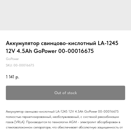
Аккумулятор свинцово-кислотный LA-1245
12V 4.5Ah GoPower 00-00016675
GoPower
SKU:
00-00016675
1 141
р.
Out of stock
Аккумулятор свинцово-кислотный LA-1245 12V 4.5Ah GoPower 00-00016675
полностью герметизированный, необслуживаемый, с системой рекомбинации
газов (VRLA). Производится по технологии AGM - электролит абсорбирован в
стекловолоконном сепараторе, что обеспечивает абсолютную защищенность от