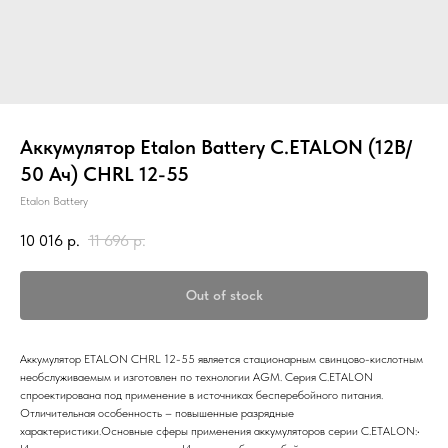
Аккумулятор Etalon Battery C.ETALON (12В/
50 Ач) CHRL 12-55
Etalon Battery
10 016
р.
11 696
р.
Out of stock
Аккумулятор ETALON CHRL 12-55 является стационарным свинцово-кислотным
необслуживаемым и изготовлен по технологии AGM. Серия C.ETALON
спроектирована под применение в источниках бесперебойного питания.
Отличительная особенность – повышенные разрядные
характеристики.Основные сферы применения аккумуляторов серии C.ETALON:•