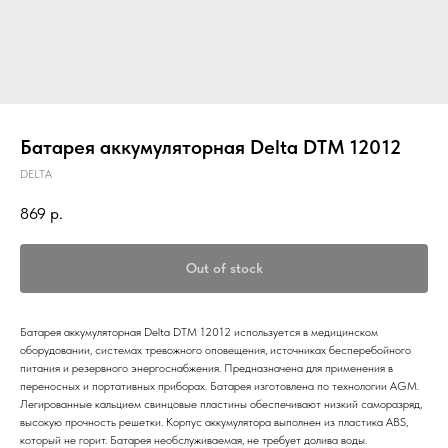
Батарея аккумуляторная Delta DTM 12012
DELTA
869
р.
Out of stock
Батарея аккумуляторная Delta DTM 12012 используется в медицинском
оборудовании, системах тревожного оповещения, источниках бесперебойного
питания и резервного энергоснабжения. Предназначена для применения в
переносных и портативных приборах. Батарея изготовлена по технологии AGM.
Легированные кальцием свинцовые пластины обеспечивают низкий саморазряд,
высокую прочность решетки. Корпус аккумулятора выполнен из пластика ABS,
который не горит. Батарея необслуживаемая, не требует долива воды.