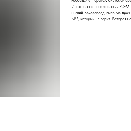
кассовых аппаратах, системах ав
Изготовлена по технологии AGM.
низкий саморазряд, высокую проч
ABS, который не горит. Батарея н