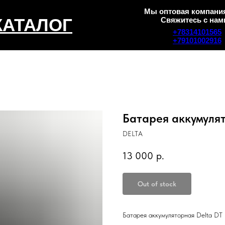
Мы оптовая компания
КАТАЛОГ
Свяжитесь с нам
+78314101565
+79101002916
Батарея аккумулят
DELTA
13 000
р.
Out of stock
Батарея аккумуляторная Delta DT