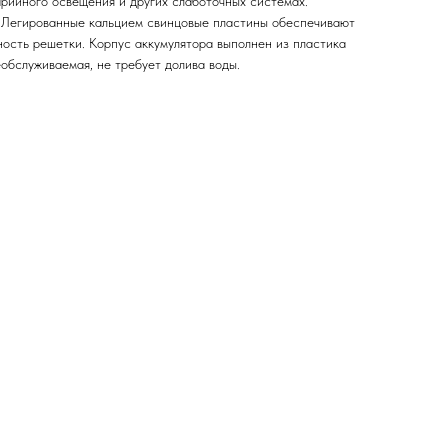
арийного освещения и других слаботочных системах.
 Легированные кальцием свинцовые пластины обеспечивают
ность решетки. Корпус аккумулятора выполнен из пластика
еобслуживаемая, не требует долива воды.