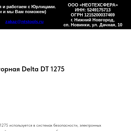
ООО «НЕОТЕХСФЕРА»
 и работаем с Юрлицами.
ИНН: 5249175713
и и мы Вам поможем)
ОГРН 1215200037469
г. Нижний Новгород,
zakaz@ntstools.ru
сп. Новинки, ул. Дачная, 10
орная Delta DT 1275
 1275 используется в системах безопасности, электронных