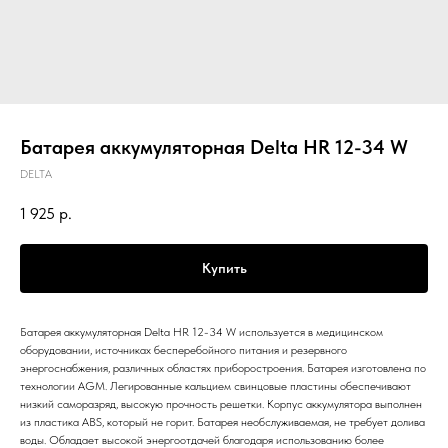
Батарея аккумуляторная Delta HR 12-34 W
DELTA
1 925
р.
Купить
Батарея аккумуляторная Delta HR 12-34 W используется в медицинском
оборудовании, источниках бесперебойного питания и резервного
энергоснабжения, различных областях приборостроения. Батарея изготовлена по
технологии AGM. Легированные кальцием свинцовые пластины обеспечивают
низкий саморазряд, высокую прочность решетки. Корпус аккумулятора выполнен
из пластика ABS, который не горит. Батарея необслуживаемая, не требует долива
воды. Обладает высокой энергоотдачей благодаря использованию более