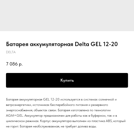
Батарея аккумуляторная Delta GEL 12-20
DELTA
7 086
р.
Купить
Батарея аккумуляторная GEL 12-20 используется в системах солнечной и
ветроэнергетики, источниках бесперебойного питания и резервного
энергоснабжения, объектах связи. Батарея изготовлена по технологии
AGM+GEL. Аккумулятор предназначен для работы как в буферном, так и в
циклическом режимах. Корпус аккумулятора выполнен из пластика ABS, который
не горит. Батарея необслуживаемая, не требует долива воды.