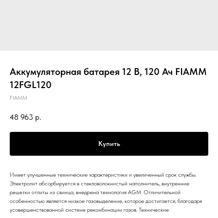
Аккумуляторная батарея 12 В, 120 Ач FIAMM
12FGL120
FIAMM
48 963
р.
Купить
Имеет улучшенные технические характеристики и увеличенный срок службы.
Электролит абсорбируется в стекловолокнистый наполнитель, внутренние
решетки отлиты из свинца, внедрена технология AGM. Отличительной
особенностью является низкое газовыделение, которое достигается, благодаря
усовершенствованной системе рекомбинации газов. Технические