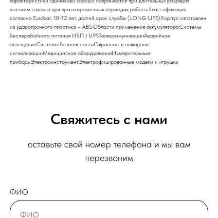
характеристики одинаково хорошо сохраняются при длительных разрядах
высоким током и при кратковременных периодах работы.Классификация
согласно Eurobat: 10-12 лет, долгий срок службы (LONG LIFE).Корпус изготовлен
из ударопрочного пластика – ABS.Области применения аккумулятора:Системы
бесперебойного питания ИБП / UPSТелекоммуникацииАварийное
освещениеСистемы безопасностиОхранные и пожарные
сигнализацииМедицинское оборудованиеИзмерительные
приборыЭлектроинструментЭлектрофицированные модели и игрушки
Свяжитесь с нами
оставьте свой номер телефона и мы вам
перезвоним
ФИО