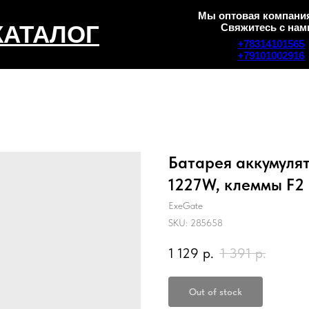
Мы оптовая компания
КАТАЛОГ
Свяжитесь с нам
+78314101565
+79101002916
Батарея аккумулят
1227W, клеммы F2
ExeGate
SKU:
285658
1 129
р.
1 391
р.
Out of stock