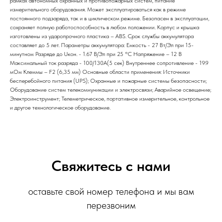
рамках автономных охранных и противопожарных систем, питание
измерительного оборудования. Может эксплуатироваться как в режиме
постоянного подзаряда, так и в циклическом режиме. Безопасен в эксплуатации,
сохраняет полную работоспособность в любом положении. Корпус и крышка
изготовлены из ударопрочного пластика – ABS. Срок службы аккумулятора
составляет до 5 лет. Параметры аккумулятора: Емкость - 27 Вт/Эл при 15-
минутном Разряде до Uкон. - 1.67 В/Эл при 25 °С Напряжение – 12 В
Максимальный ток разряда - 100/130A(5 сек) Внутреннее сопротивление - 19.9
мОм Клеммы – F2 (6,35 мм) Основные области применения: Источники
бесперебойного питания (UPS); Охранные и пожарные системы безопасности;
Оборудование систем телекоммуникации и электросвязи; Аварийное освещение;
Электроинструмент; Телеметрическое, портативное измерительное, контрольное
и другое технологическое оборудование.
Свяжитесь с нами
оставьте свой номер телефона и мы вам
перезвоним