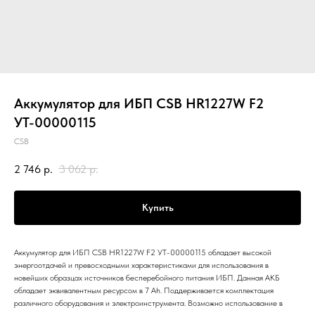
Аккумулятор для ИБП CSB HR1227W F2
УТ-00000115
CSB
2 746
р.
3 062
р.
Купить
Аккумулятор для ИБП CSB HR1227W F2 УТ-00000115 обладает высокой
энергоотдачей и превосходными характеристиками для использования в
новейших образцах источников бесперебойного питания ИБП. Данная АКБ
обладает эквивалентным ресурсом в 7 Ah. Поддерживается комплектация
различного оборудования и электроинструмента. Возможно использование в