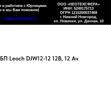
ООО «НЕОТЕХСФЕРА»
 и работаем с Юрлицами.
ИНН: 5249175713
и и мы Вам поможем)
ОГРН 1215200037469
г. Нижний Новгород,
zakaz@ntstools.ru
сп. Новинки, ул. Дачная, 10
БП Leoch DJW12-12 12В, 12 Ач