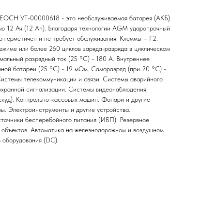
EOCH УТ-00000618 - это необслуживаемая батарея (АКБ)
ью 12 Ач (12 Ah). Благодаря технологии AGM ударопрочный
ю герметичен и не требует обслуживания. Клеммы – F2.
режиме или более 260 циклов заряда-разряда в циклическом
альный разрядный ток (25 °С) - 180 А. Внутреннее
ной батареи (25 °С) - 19 мОм. Саморазряд (при 20 °С) -
Системы телекоммуникации и связи. Системы аварийного
охранной сигнализации. Системы видеонаблюдения,
скуд). Контрольно-кассовых машин. Фонари и другие
ы. Электроинструменты и другие устройства.
точники бесперебойного питания (ИБП). Резервное
 объектов. Автоматика на железнодорожном и воздушном
 оборудования (DC).