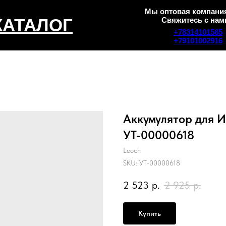
Мы оптовая компания
КАТАЛОГ
Свяжитесь с нам
+78314101565
+79101002916
Аккумулятор для И
УТ-00000618
Leoch
SKU:
УТ-00000618
2 523
р.
2 925
р.
Купить